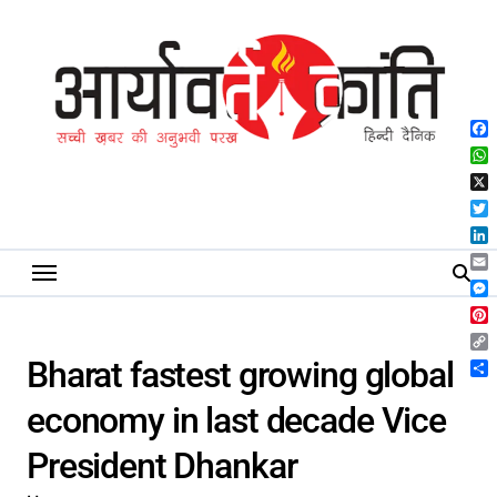
Skip
to
content
Fa
Wh
X
Twi
Lin
Ema
Me
Pin
Co
Bharat fastest growing global
Lin
Sh
economy in last decade Vice
President Dhankar