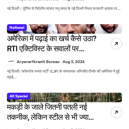
नई दिल्ली। पूर्णिया से निर्दलीय सांसद पप्पू यादव के नई दिल्ली स्थित सरकारी आवास पर...
National
अमेरिका में पढ़ाई का खर्च कैसे उठा?
RTI एक्टिविस्ट के सवालों पर
अभिजीत डिपके का जवाब, सरकार
Aryavartkranti Bureau
Aug 3, 2026
को भी दी चेतावनी
नई दिल्ली: ‘कॉकरोच जनता पार्टी’ (CJP) के संस्थापक अभिजीत दीपके की अमेरिका में हुई
पढ़ाई...
AK Special
मकड़ी के जाले जितनी पतली नई
तकनीक, लेकिन स्टील से भी ज्यादा
मजबूत! वैज्ञानिकों की खोज ने बढ़ाई