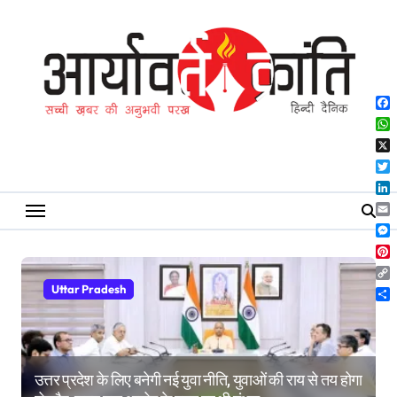
Skip
to
content
Fa
Wh
X
Twi
Lin
Ema
Me
Pin
Co
Uttar Pradesh
Lin
Sh
उत्तर प्रदेश के लिए बनेगी नई युवा नीति, युवाओं की राय से तय होगा