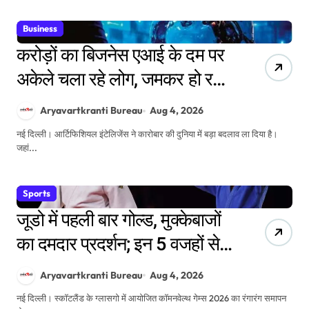
Business
करोड़ों का बिजनेस एआई के दम पर
अकेले चला रहे लोग, जमकर हो रही
कमाई
Aryavartkranti Bureau
Aug 4, 2026
नई दिल्ली। आर्टिफिशियल इंटेलिजेंस ने कारोबार की दुनिया में बड़ा बदलाव ला दिया है।
जहां...
Sports
जूडो में पहली बार गोल्ड, मुक्केबाजों
का दमदार प्रदर्शन; इन 5 वजहों से
भारत के लिए यादगार बना
Aryavartkranti Bureau
Aug 4, 2026
कॉमनवेल्थ गेम्स 2026
नई दिल्ली। स्कॉटलैंड के ग्लासगो में आयोजित कॉमनवेल्थ गेम्स 2026 का रंगारंग समापन