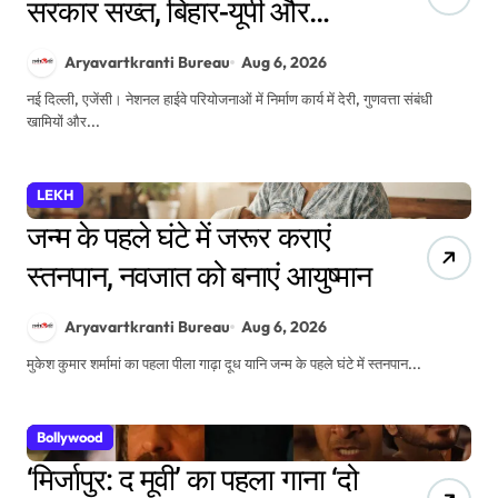
सरकार सख्त, बिहार-यूपी और
महाराष्ट्र से ज्यादा केरल में हुई
Aryavartkranti Bureau
Aug 6, 2026
कार्रवाई
नई दिल्ली, एजेंसी। नेशनल हाईवे परियोजनाओं में निर्माण कार्य में देरी, गुणवत्ता संबंधी
खामियों और...
LEKH
जन्म के पहले घंटे में जरूर कराएं
स्तनपान, नवजात को बनाएं आयुष्मान
Aryavartkranti Bureau
Aug 6, 2026
मुकेश कुमार शर्मामां का पहला पीला गाढ़ा दूध यानि जन्म के पहले घंटे में स्तनपान...
Bollywood
‘मिर्जापुर: द मूवी’ का पहला गाना ‘दो