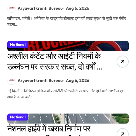
विमान के बेहद करीब पहुंचा, FAA ने
Aryavartkranti Bureau
Aug 6, 2026
शुरू की जांच
वॉशिंगटन, एजेंसी। अमेरिका के राष्ट्रपति डोनाल्ड ट्रंप की हवाई सुरक्षा से जुड़ी एक गंभीर
घटना...
National
अश्लील कंटेंट और आईटी नियमों के
उल्लंघन पर सरकार सख्त, दो वर्षों में
50 OTT प्लेटफॉर्म किए ब्लॉक
Aryavartkranti Bureau
Aug 6, 2026
नई दिल्ली। डिजिटल मीडिया और ओटीटी प्लेटफॉर्म्स पर प्रसारित होने वाले अश्लील एवं
आपत्तिजनक कंटेंट...
National
नेशनल हाईवे में खराब निर्माण पर