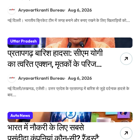
लागू; पास करना अब होगा और
Aryavartkranti Bureau
Aug 6, 2026
मुश्किल
नई दिल्ली। भारतीय क्रिकेट टीम में जगह बनाने और बनाए रखने के लिए खिलाड़ियों को...
Uttar Pradesh
प्रतापगढ़ बारिश हादसा: सीएम योगी
का त्वरित एक्शन, मृतकों के परिजनों
को ₹4-4 लाख की सहायता, घायलों
Aryavartkranti Bureau
Aug 6, 2026
के बेहतर इलाज के निर्देश
नई दिल्ली/लखनऊ, एजेंसी। उत्तर प्रदेश के प्रतापगढ़ में बारिश से जुड़े दर्दनाक हादसे के
बाद...
Auto News
भारत में नौकरी के लिए सबसे
पसंदीदा कंपनियां कौन-सी? रैंडस्टैड