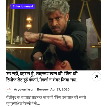
Entertainment
‘डर नहीं, दहशत हूं’; शाहरुख खान की ‘किंग’ की
रिलीज डेट हुई कंफर्म, मेकर्स ने शेयर किया नया
टीजर
Aryavartkranti Bureau
Apr 27, 2026
बॉलीवुड के बादशाह शाहरुख खान की ‘किंग’ इस साल की सबसे
बहुप्रतीक्षित फिल्मों में से...