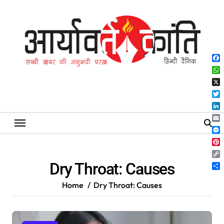
Skip
to
content
Fa
Wh
X
Twi
Lin
Ema
Me
Pin
Co
Dry Throat: Causes
Lin
Sh
Home
Dry Throat: Causes