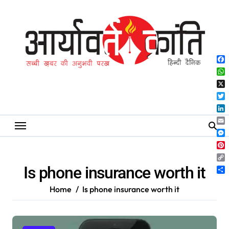
Skip
to
content
Fa
Wh
X
Twi
Lin
Ema
Me
Pin
Co
Is phone insurance worth it
Lin
Sh
Home
Is phone insurance worth it