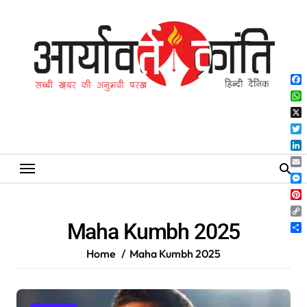
Skip
to
content
Fa
Wh
X
Twi
Lin
Ema
Me
Pin
Co
Maha Kumbh 2025
Lin
Sh
Home
Maha Kumbh 2025