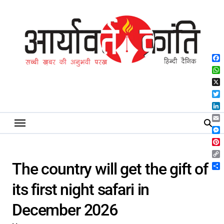
Skip
to
content
Fa
Wh
X
Twi
Lin
Ema
Me
Pin
Co
The country will get the gift of
Lin
Sh
its first night safari in
December 2026