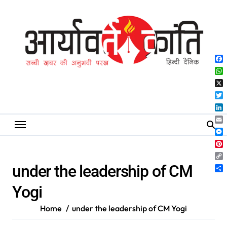
Skip
to
content
Fa
Wh
X
Twi
Lin
Ema
Me
Pin
Co
under the leadership of CM
Lin
Sh
Yogi
Home
under the leadership of CM Yogi