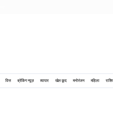
िका
6 August 2026 आर्या
वित्त
ब्रेकिंग न्यूज़
व्यापार
खेल कूद
मनोरंजन
महिला
‎राश