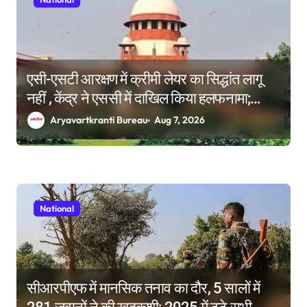
एसी-एसटी आरक्षण में क्रीमी लेयर का सिद्धांत लागू
नहीं , केंद्र ने एससी में दाखिल किया हलफनामा;
याचिकाएं खारिज करने की मांग
Aryavartkranti Bureau
Aug 7, 2026
National
सीआरपीएफ में मानसिक तनाव का दौर, 5 सालों में