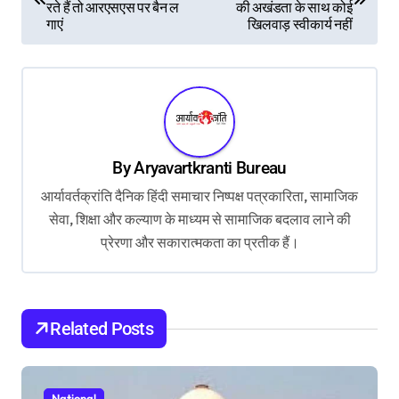
रते हैं तो आरएसएस पर बैन ल
की अखंडता के साथ कोई
s
गाएं
खिलवाड़ स्वीकार्य नहीं
t
n
a
v
By
Aryavartkranti Bureau
i
आर्यावर्तक्रांति दैनिक हिंदी समाचार निष्पक्ष पत्रकारिता, सामाजिक
g
सेवा, शिक्षा और कल्याण के माध्यम से सामाजिक बदलाव लाने की
a
प्रेरणा और सकारात्मकता का प्रतीक हैं।
t
i
o
Related Posts
n
National