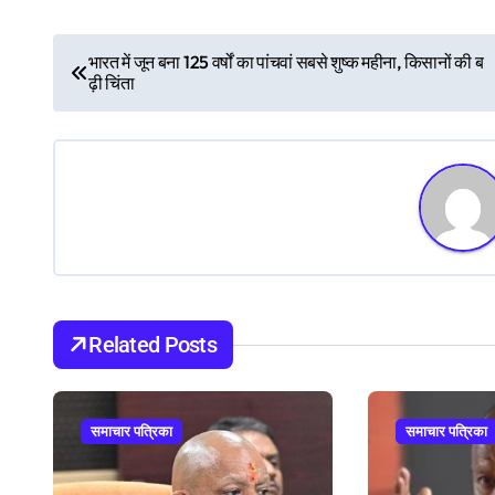
P
भारत में जून बना 125 वर्षों का पांचवां सबसे शुष्क महीना, किसानों की ब
ढ़ी चिंता
o
s
t
n
a
v
Related Posts
i
g
समाचार पत्रिका
समाचार पत्रिका
a