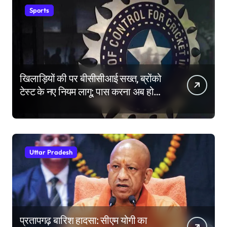
Sports
खिलाड़ियों की पर बीसीसीआई सख्त, ब्रोंको
टेस्ट के नए नियम लागू; पास करना अब होगा
और मुश्किल
Uttar Pradesh
प्रतापगढ़ बारिश हादसा: सीएम योगी का