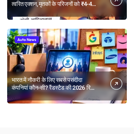
त्वरित एक्शन, मृतकों के परिजनों को ₹4-4
लाख की सहायता, घायलों के बेहतर इलाज के
निर्देश
Auto News
भारत में नौकरी के लिए सबसे पसंदीदा
कंपनियां कौन-सी? रैंडस्टैड की 2026 रिपोर्ट
में गूगल नंबर-1