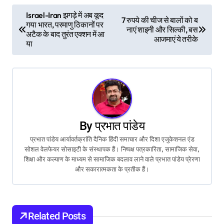
P
Israel-Iran झगड़े में अब कूद
7 रुपये की चीज से बालों को ब
गया भारत, परमाणु ठिकानों पर
नाएं शाइनी और सिल्की, बस
o
अटैक के बाद तुरंत एक्शन में आ
आजमाएं ये तरीके
या
s
t
n
a
By
प्रभात पांडेय
v
प्रभात पांडेय आर्यावर्तक्रांति दैनिक हिंदी समाचार और दिशा एजुकेशनल एंड
सोशल वेलफेयर सोसाइटी के संस्थापक हैं। निष्पक्ष पत्रकारिता, सामाजिक सेवा,
i
शिक्षा और कल्याण के माध्यम से सामाजिक बदलाव लाने वाले प्रभात पांडेय प्रेरणा
और सकारात्मकता के प्रतीक हैं।
g
a
t
Related Posts