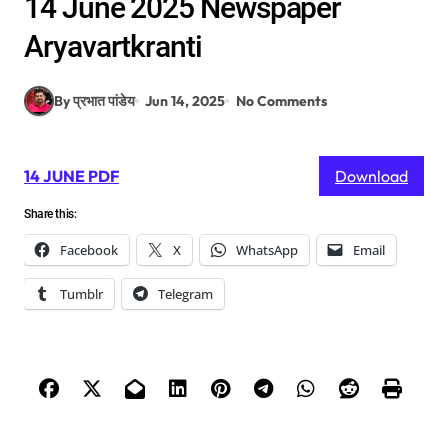
14 June 2025 Newspaper
Aryavartkranti
By प्रभात पांडेय
Jun 14, 2025
No Comments
14 JUNE PDF
Download
Share this:
Facebook
X
WhatsApp
Email
Tumblr
Telegram