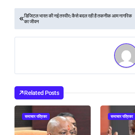
P
डिजिटल भारत की नई तस्वीर: कैसे बदल रही है तकनीक आम नागरिक
का जीवन
o
s
t
n
a
v
Related Posts
i
g
समाचार पत्रिका
समाचार पत्रिका
a