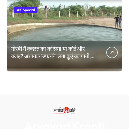
AK Special
मोरबी में कुदरत का करिश्मा या कोई और
वजह? अचानक ‘उफनने’ लगा कुएं का पानी,
देखने उमड़ी लोगों की भीड़
AryavartKranti