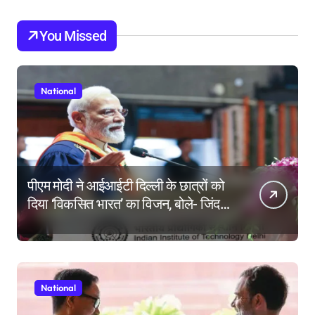
You Missed
National
पीएम मोदी ने आईआईटी दिल्ली के छात्रों को
दिया ‘विकसित भारत’ का विजन, बोले- जिंदगी
की परीक्षा में सब कुछ आउट ऑफ सिलेबस
होता है
National