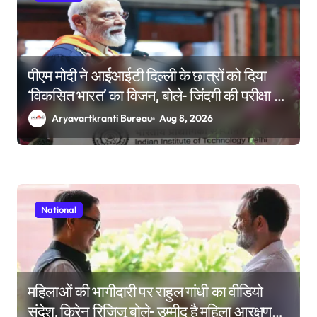
पीएम मोदी ने आईआईटी दिल्ली के छात्रों को दिया
‘विकसित भारत’ का विजन, बोले- जिंदगी की परीक्षा में
सब कुछ आउट ऑफ सिलेबस होता है
Aryavartkranti Bureau
Aug 8, 2026
National
महिलाओं की भागीदारी पर राहुल गांधी का वीडियो
संदेश, किरेन रिजिजू बोले- उम्मीद है महिला आरक्षण