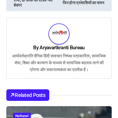
s
राया, डी कॉक का शतक गया
फिर होगा प्रत्याशियों का चयन
बेकार
t
n
a
v
i
By
Aryavartkranti Bureau
g
आर्यावर्तक्रांति दैनिक हिंदी समाचार निष्पक्ष पत्रकारिता, सामाजिक
a
सेवा, शिक्षा और कल्याण के माध्यम से सामाजिक बदलाव लाने की
t
प्रेरणा और सकारात्मकता का प्रतीक हैं।
i
o
Related Posts
n
National