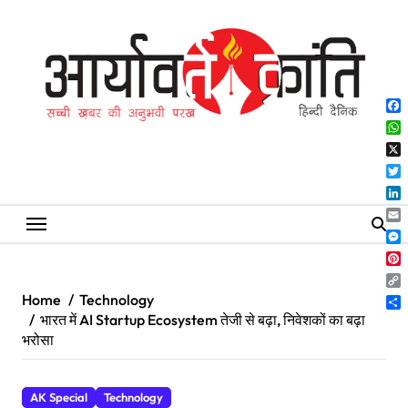
Skip
to
content
Fa
Wh
X
Twi
Lin
Ema
Me
Pin
Co
Home
Technology
Lin
Sh
भारत में AI Startup Ecosystem तेजी से बढ़ा, निवेशकों का बढ़ा
भरोसा
AK Special
Technology