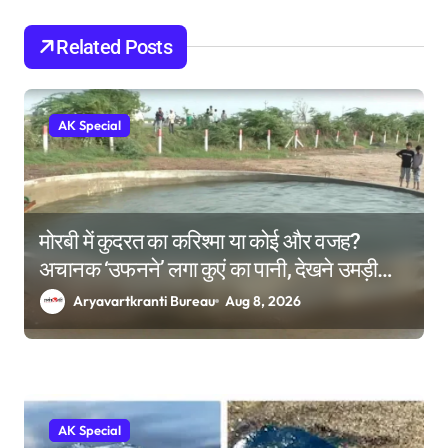
g
a
Related Posts
t
i
AK Special
o
n
मोरबी में कुदरत का करिश्मा या कोई और वजह?
अचानक ‘उफनने’ लगा कुएं का पानी, देखने उमड़ी
लोगों की भीड़
Aryavartkranti Bureau
Aug 8, 2026
AK Special