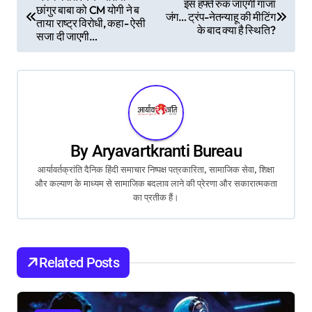
इस हफ्ते रुक जाएगी गाजा
छांगुर बाबा को CM योगी ने ब
जंग… ट्रंप-नेतन्याहू की मीटिंग
o
ताया राष्ट्र विरोधी, कहा- ऐसी
के बाद क्या है स्थिति?
सजा दी जाएगी…
s
t
n
a
By
Aryavartkranti Bureau
v
आर्यावर्तक्रांति दैनिक हिंदी समाचार निष्पक्ष पत्रकारिता, सामाजिक सेवा, शिक्षा
और कल्याण के माध्यम से सामाजिक बदलाव लाने की प्रेरणा और सकारात्मकता
i
का प्रतीक हैं।
g
a
Related Posts
t
i