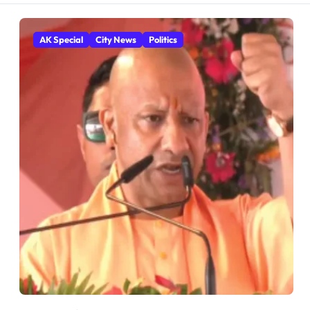
AK Special
City News
Politics