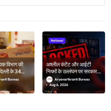
National
 डाक विभाग की
अश्लील कंटेंट और आईटी
दिल्ली के 34
नियमों के उल्लंघन पर सरकार
नों प्रमुख रेलवे
सख्त, दो वर्षों में 50 OTT
ranti Bureau
Aryavartkranti Bureau
खी बुकिंग के विशेष
प्लेटफॉर्म किए ब्लॉक
Aug 6, 2026