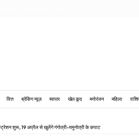
चालान पेंडिंग देख पुलिस के भी उड़े होश
खिलाड़ियों की पर बीस
वित्त
ब्रेकिंग न्यूज़
व्यापार
खेल कूद
मनोरंजन
महिला
‎राश
शन शुरू, 19 अप्रैल से खुलेंगे गंगोत्री-यमुनोत्री के कपाट