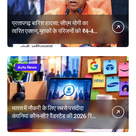
प्रतापगढ़ बारिश हादसा: सीएम योगी का
त्वरित एक्शन, मृतकों के परिजनों को ₹4-4
लाख की सहायता, घायलों के बेहतर इलाज के
निर्देश
Auto News
भारत में नौकरी के लिए सबसे पसंदीदा
कंपनियां कौन-सी? रैंडस्टैड की 2026 रिपोर्ट
में गूगल नंबर-1