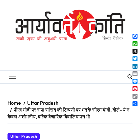
Skip
to
content
Fa
Wh
X
Twi
Lin
Ema
Me
Pin
Co
Home
Uttar Pradesh
Lin
Sh
पीएम मोदी पर सपा सांसद की टिप्पणी पर भड़के सीएम योगी, बोले- ये न
केवल अशोभनीय, बल्कि वैचारिक दिवालियापन भी
Uttar Pradesh