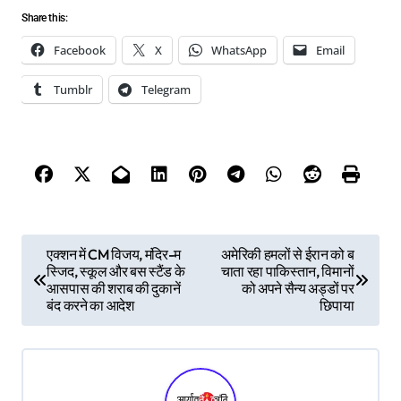
Share this:
Facebook
X
WhatsApp
Email
Tumblr
Telegram
P
एक्शन में CM विजय, मंदिर-म
अमेरिकी हमलों से ईरान को ब
स्जिद, स्कूल और बस स्टैंड के
चाता रहा पाकिस्तान, विमानों
o
आसपास की शराब की दुकानें
को अपने सैन्य अड्डों पर
s
बंद करने का आदेश
छिपाया
t
n
a