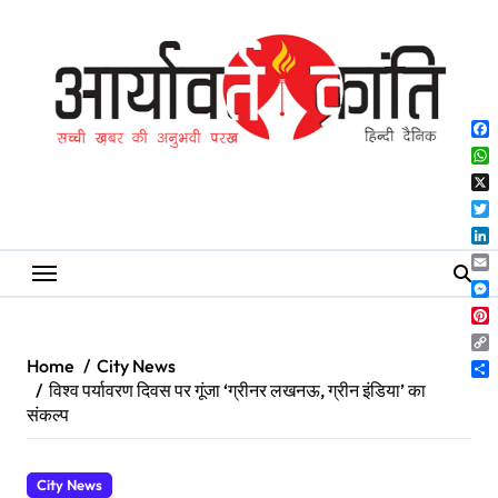
Skip
to
content
Fa
Wh
X
Twi
Lin
Ema
Me
Pin
Co
Home
City News
Lin
Sh
विश्व पर्यावरण दिवस पर गूंजा ‘ग्रीनर लखनऊ, ग्रीन इंडिया’ का
संकल्प
City News