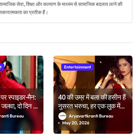
ता, सामाजिक सेवा, शिक्षा और कल्याण के माध्यम से सामाजिक बदलाव लाने की
सकारात्मकता का प्रतीक हैं।
t
Entertainment
र स्पाइडर-मैन:
40 की उम्र में बला की हसीन हैं
का जलवा, दो दिन में
नुसरत भरुचा, हर एक लुक में
ब में शामिल; भाई
एक्ट्रेस ढाती हैं कहर
ranti Bureau
Aryavartkranti Bureau
रही फीकी
May 20, 2026