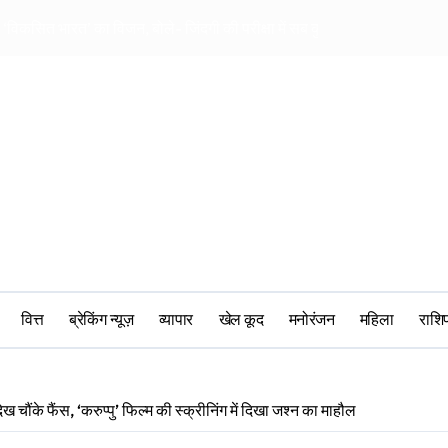
या ‘विकसित भारत’ का विजन, बोले- जिंदगी की परीक्षा में सब कुछ आउट ऑफ सिलेबस 
महिलाओं की भागीदारी प
वित्त
ब्रेकिंग न्यूज़
व्यापार
खेल कूद
मनोरंजन
महिला
‎राश
देख चौंके फैंस, ‘करुप्पु’ फिल्म की स्क्रीनिंग में दिखा जश्न का माहौल