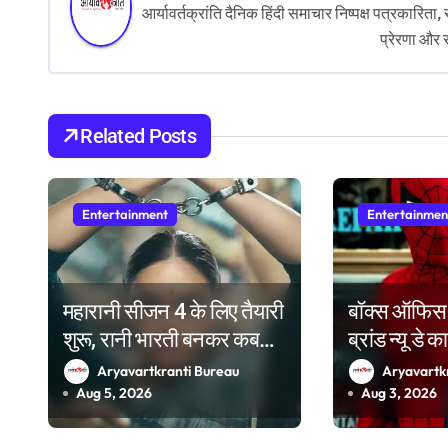
आर्यावर्तक्रांति दैनिक हिंदी समाचार निष्पक्ष पत्रकारि
n
प्रेरणा और 
a
v
Related Posts
i
g
Entertainment
Entertainmen
a
t
i
महारानी सीजन 4 के लिए तैयारी
बॉक्स ऑफिस प
शुरू, रानी भारती बनकर कब
ब्रांड न्यू डे 
o
लौटेंगी हुमा कुरैशी?
100 करोड़ क्ल
Aryavartkranti Bureau
Aryavartk
n
तेरा स्टार है 
Aug 5, 2026
Aug 3, 2026