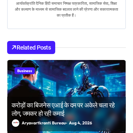
v
आर्यावर्तक्रांति दैनिक हिंदी समाचार निष्पक्ष पत्रकारिता, सामाजिक सेवा, शिक्षा
i
और कल्याण के माध्यम से सामाजिक बदलाव लाने की प्रेरणा और सकारात्मकता
का प्रतीक हैं।
g
a
t
Related Posts
i
o
Business
n
करोड़ों का बिजनेस एआई के दम पर अकेले चला रहे
लोग, जमकर हो रही कमाई
Aryavartkranti Bureau
Aug 4, 2026