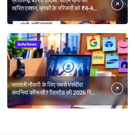
प्रतापगढ़ बारिश हादसा: सीएम योगी का
त्वरित एक्शन, मृतकों के परिजनों को ₹4-4
लाख की सहायता, घायलों के बेहतर इलाज के
निर्देश
Auto News
भारत में नौकरी के लिए सबसे पसंदीदा
कंपनियां कौन-सी? रैंडस्टैड की 2026 रिपोर्ट
में गूगल नंबर-1