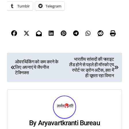
Tumblr
Telegram
P
भारतीय सांसदों की फ्लाइट
ओवरथिंकिंग को कम करने के
लैंड होने से पहले ही मॉस्को एय
लिए अपनाएं ये जैपनीज
o
रपोर्ट पर ड्रोन अटैक, हवा में
टेक्निक्स
ही घूमता रहा विमान
s
t
n
a
By
Aryavartkranti Bureau