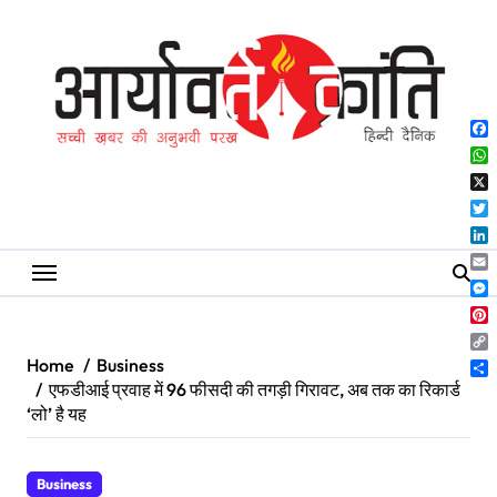
Skip
to
content
Fa
Wh
X
Twi
Lin
Ema
Me
Pin
Co
Home
Business
Lin
Sh
एफडीआई प्रवाह में 96 फीसदी की तगड़ी गिरावट, अब तक का रिकार्ड
‘लो’ है यह
Business