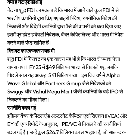
क्या है नेट एफडीआई
नेट या शुद्ध FDI का मतलब है कि भारत में आने वाले कुल FDI में से
भारतीय कंपनियों द्वारा किए गए बाहरी निवेश, रणनीतिक निवेश की
निकासी और विदेशी कंपनियों द्वारा पैसे की वापसी को घटा दिया जाए।
इसमें प्राइवेट इक्विटी निवेशक, वेंचर कैपिटलिस्ट और भारत में निवेश
करने वाले फंड शामिल हैं।
गिरावट का एक कारण यह भी
शुद्ध FDI में गिरावट का एक कारण यह भी है कि भारत से ज्यादा पैसा
वापस गया। FY25 में $49 बिलियन भारत से निकाले गए, जबकि
पिछले साल यह आंकड़ा $41 बिलियन था। इस वित्त वर्ष में Alpha
Wave Global और Partners Group जैसे निवेशकों को
Swiggy और Vishal Mega Mart जैसी कंपनियों के बड़े IPO से
निकलने का मौका मिला।
रणनीति बदल गई
इंडियन वेंचर कैपिटल एंड अल्टरनेट कैपिटल एसोसिएशन (IVCA) और
EY की एक रिपोर्ट के अनुसार, “PE/VC से निकलने की रणनीतियां
बदल गई हैं। उन्हें कुल $26.7 बिलियन का लाभ हुआ है, जो साल-दर-