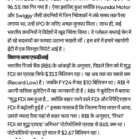
96.5% तक गिर गया है। ऐसा इसलिए हुआ क्योंकि Hyundai Motor
और Swiggy जैसी कंपनियों में जिन निवेशकों ने लंबे समय तक पैसा
लगाया था, उन्हें IPO के जरिए अच्छा मुनाफा मिला। साथ ही, कई
भारतीय कंपनियों ने विदेशों में खूब निवेश किया। वे ग्लोबल सप्लाई चेन में
हो रहे बदलावों का फायदा उठाना चाहती थीं। इस बारे में हमारे सहयोगी
ईटी में एक विस्तृत रिपोर्ट आई है।
कितना आया एफडीआई
भारतीय रिजर्व बैंक (RBI) के आंकड़ों के अनुसार, पिछले वित्त वर्ष में शुद्ध
FDI का प्रवाह सिर्फ $353 मिलियन रहा। यह अब तक का सबसे कम
(Record Low) है। जबकि FY24 में यह $10 बिलियन था। RBI ने
अपनी मासिक बुलेटिन में यह जानकारी दी है। RBI ने बुलेटिन में बताया
“शुद्ध FDI कम हुआ है… क्योंकि बाहर जाने वाले FDI और रिपैट्रिएशन
FDI में बढ़ोतरी हुई है।” इसका मतलब है कि जितना पैसा भारत में आया,
उससे ज्यादा पैसा यहां से बाहर चला गया। RBI के अनुसार, ‘स्थिर’
FDI का शुद्ध प्रवाह ‘अस्थिर’ पोर्टफोलियो प्रवाह से 86% कम था।
पोर्टफोलियो प्रवाह पूरे साल में $2.67 बिलियन रहा।