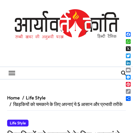
Skip
to
content
Fa
Wh
X
Twi
Lin
Ema
Me
Pin
Co
Home
Life Style
Lin
Sh
खिड़कियों को चमकाने के लिए अपनाएं ये 5 आसान और प्रभावी तरीके
Life Style