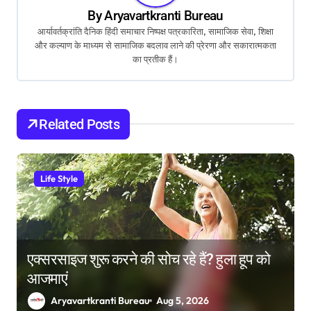
By
Aryavartkranti Bureau
i
आर्यावर्तक्रांति दैनिक हिंदी समाचार निष्पक्ष पत्रकारिता, सामाजिक सेवा, शिक्षा
g
और कल्याण के माध्यम से सामाजिक बदलाव लाने की प्रेरणा और सकारात्मकता
का प्रतीक हैं।
a
t
i
Related Posts
o
n
Life Style
एक्सरसाइज शुरू करने की सोच रहे हैं? हुला हूप को
आजमाएं
Aryavartkranti Bureau
Aug 5, 2026