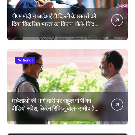
पीएम मोदी ने आईआईटी दिल्ली के छात्रों को
दिया ‘विकसित भारत’ का विजन, बोले- जिंदगी
की परीक्षा में सब कुछ आउट ऑफ सिलेबस
होता है
National
महिलाओं की भागीदारी पर राहुल गांधी का
वीडियो संदेश, किरेन रिजिजू बोले- उम्मीद है
महिला आरक्षण बिल का बिना शर्त करेंगे
समर्थन