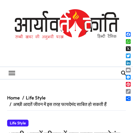
Skip
to
content
Fa
Wh
X
Twi
Lin
Ema
Me
Pin
Co
Home
Life Style
Lin
Sh
अच्छी आदतें जीवन में इस तरह फायदेमंद साबित हो सकती हैं
Life Style