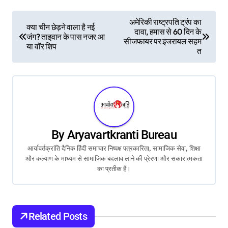
P
अमेरिकी राष्ट्रपति ट्रंप का
क्या चीन छेड़ने वाला है नई
दावा, हमास से 60 दिन के
जंग? ताइवान के पास नजर आ
o
सीजफायर पर इजरायल सहम
या वॉर शिप
त
s
t
n
a
By
Aryavartkranti Bureau
v
आर्यावर्तक्रांति दैनिक हिंदी समाचार निष्पक्ष पत्रकारिता, सामाजिक सेवा, शिक्षा
और कल्याण के माध्यम से सामाजिक बदलाव लाने की प्रेरणा और सकारात्मकता
i
का प्रतीक हैं।
g
a
Related Posts