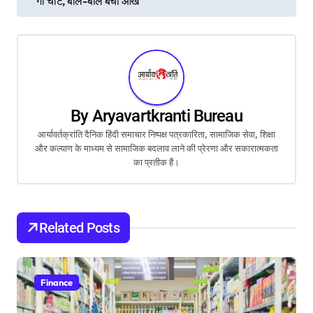
o
गी चोट, बाल-बाल बची आंख
s
t
n
a
By
Aryavartkranti Bureau
आर्यावर्तक्रांति दैनिक हिंदी समाचार निष्पक्ष पत्रकारिता, सामाजिक सेवा, शिक्षा
v
और कल्याण के माध्यम से सामाजिक बदलाव लाने की प्रेरणा और सकारात्मकता
का प्रतीक हैं।
i
g
a
Related Posts
t
i
Finance