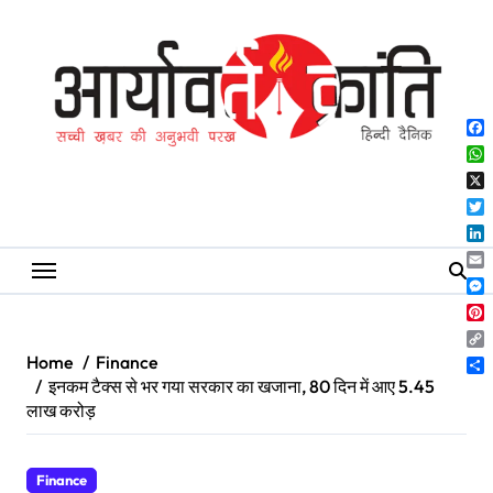
Skip
to
content
Fa
Wh
X
Twi
Lin
Ema
Me
Pin
Co
Home
Finance
Lin
Sh
इनकम टैक्स से भर गया सरकार का खजाना, 80 दिन में आए 5.45
लाख करोड़
Finance