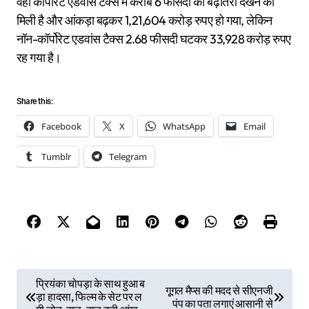
वहीं कॉर्पोरेट एडवांस टैक्स में करीब 6 फीसदी की बढ़ोतरी देखने को
मिली है और आंकड़ा बढ़कर 1,21,604 करोड़ रुपए हो गया, लेकिन
नॉन-कॉर्पोरेट एडवांस टैक्स 2.68 फीसदी घटकर 33,928 करोड़ रुपए
रह गया है।
Share this:
Facebook
X
WhatsApp
Email
Tumblr
Telegram
P
प्रियंका चोपड़ा के साथ हुआ ब
गूूगल मैप्स की मदद से सीएनजी
ड़ा हादसा, फिल्म के सेट पर ल
पंप का पता लगाएं आसानी से