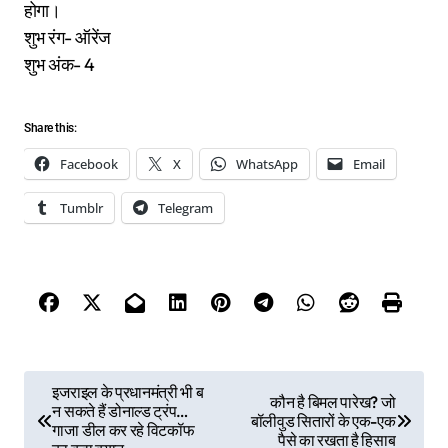
होगा।
शुभ रंग- ऑरेंज
शुभ अंक- 4
Share this:
Facebook
X
WhatsApp
Email
Tumblr
Telegram
P
इजराइल के प्रधानमंत्री भी ब
कौन है बिमल पारेख? जो
न सकते हैं डोनाल्ड ट्रंप…
बॉलीवुड सितारों के एक-एक
o
गाजा डील कर रहे विटकॉफ
पैसे का रखता है हिसाब