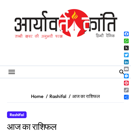
Skip
to
content
Fa
Wh
X
Twi
Lin
Ema
Me
Pin
Co
Home
Rashifal
आज का राशिफल
Lin
Sh
Rashifal
आज का राशिफल