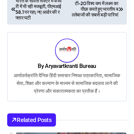
भारत के सर्विस सेक्टर में फरव
टी-20 विश्व कप में लक्ष्य का
री में भी रही मजबूती, पीएमआई
o
पीछा करते हुए भारतीय ब
58.1 पर रहा; नए आर्डर की र
ल्लेबाजों की सबसे बड़ी पारियां
s
फ्तार घटी
t
n
a
v
By
Aryavartkranti Bureau
i
आर्यावर्तक्रांति दैनिक हिंदी समाचार निष्पक्ष पत्रकारिता, सामाजिक
g
सेवा, शिक्षा और कल्याण के माध्यम से सामाजिक बदलाव लाने की
a
प्रेरणा और सकारात्मकता का प्रतीक हैं।
t
i
o
Related Posts
n