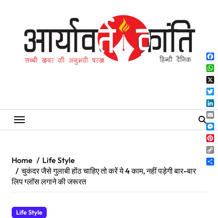
Skip
to
content
Fa
Wh
X
Twi
Lin
Ema
Me
Pin
Co
Home
Life Style
Lin
Sh
चुकंदर जैसे गुलाबी होंठ चाहिए तो करें ये 4 काम, नहीं पड़ेगी बार-बार
लिप ग्लॉस लगाने की जरूरत
Life Style