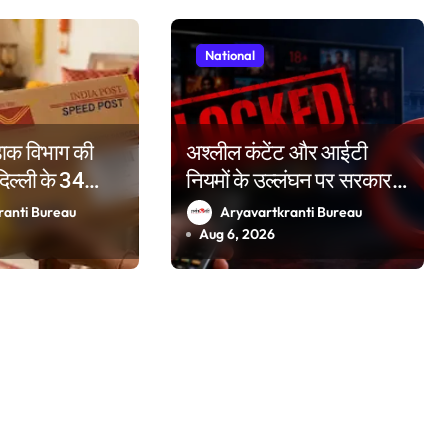
National
 डाक विभाग की
अश्लील कंटेंट और आईटी
दिल्ली के 34
नियमों के उल्लंघन पर सरकार
नों प्रमुख रेलवे
सख्त, दो वर्षों में 50 OTT
ranti Bureau
Aryavartkranti Bureau
खी बुकिंग के विशेष
प्लेटफॉर्म किए ब्लॉक
Aug 6, 2026