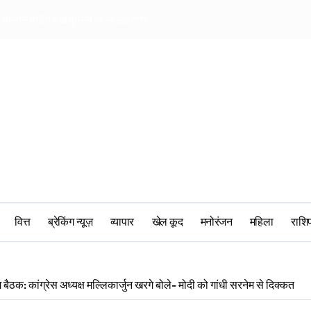
चालान पेंडिंग देख पुलिस के भी उड़े होश
खिलाड़ियों की पर बीस
वित्त
ब्रेकिंग न्यूज़
व्यापार
खेल कूद
मनोरंजन
महिला
‎राश
म बैठक: कांग्रेस अध्यक्ष मल्लिकार्जुन खरगे बोले- मोदी को गांधी सरनेम से दिक्कत