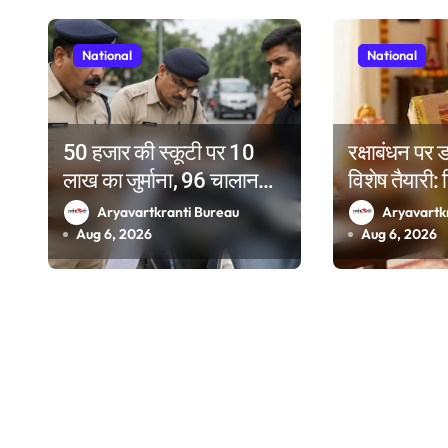
g
National
National
a
t
i
50 हजार की स्कूटी पर 10
रक्षाबंधन पर
लाख का जुर्माना, 96 चालान
विशेष तैयारी: 
o
पेंडिंग देख पुलिस के भी उड़े होश
डाकघरों और दो
Aryavartkranti Bureau
Aryavartk
n
स्टेशनों पर रा
Aug 6, 2026
Aug 6, 2026
काउंटर