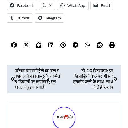
Facebook
X
WhatsApp
Email
Tumblr
Telegram
P
पश्चिम बंगाल में ईडी का बड़ा ए
टी-20 विश्व कप: इन
क्शन, कोलकाता-दुर्गापुर समेत
खिलाड़ियों ने प्लेयर ऑफ द
o
9 ठिकानों पर छापामारी; इस
टूर्नामेंट बनने के साथ-साथ
s
मामले में हुई कार्रवाई
जीते हैं खिताब
t
n
a
v