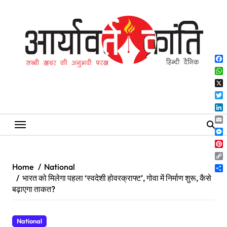
Skip
to
content
Fa
Wh
X
Twi
Lin
Ema
Me
Pin
Co
Home
National
Lin
Sh
भारत को मिलेगा पहला ‘स्वदेशी होवरक्राफ्ट’, गोवा में निर्माण शुरू, कैसे
बढ़ाएगा ताकत?
National