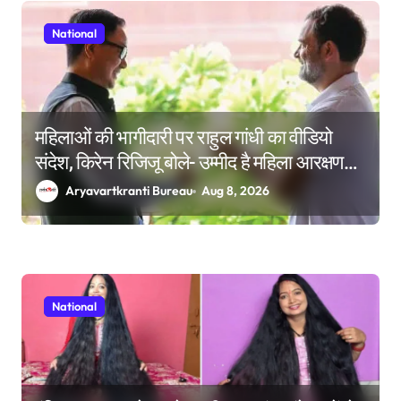
National
महिलाओं की भागीदारी पर राहुल गांधी का वीडियो
संदेश, किरेन रिजिजू बोले- उम्मीद है महिला आरक्षण
बिल का बिना शर्त करेंगे समर्थन
Aryavartkranti Bureau
Aug 8, 2026
National