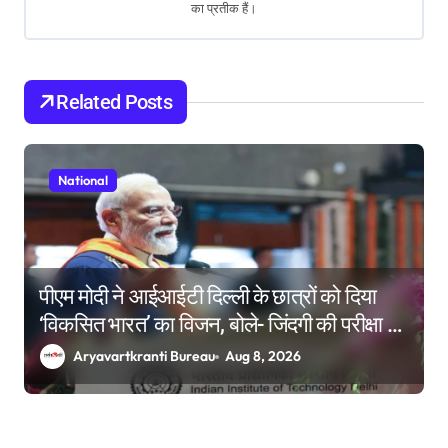
i
का प्रतीक हैं।
g
a
Related Posts
t
i
National
o
n
पीएम मोदी ने आईआईटी दिल्ली के छात्रों को दिया
‘विकसित भारत’ का विजन, बोले- जिंदगी की परीक्षा में
सब कुछ आउट ऑफ सिलेबस होता है
Aryavartkranti Bureau
Aug 8, 2026