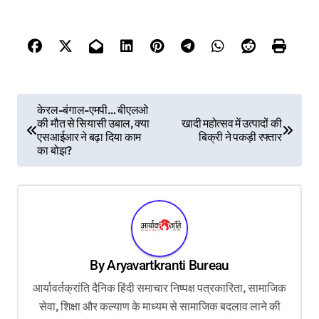
P
केरल-बंगाल-एमपी… बीएलओ
की मौत से सियासी उबाल, क्या
खादी महोत्सव में उत्पादों की
o
एसआईआर ने बढ़ा दिया काम
बिक्री ने पकड़ी रफ्तार
s
का बोझ?
t
n
a
v
By
Aryavartkranti Bureau
i
आर्यावर्तक्रांति दैनिक हिंदी समाचार निष्पक्ष पत्रकारिता, सामाजिक
g
सेवा, शिक्षा और कल्याण के माध्यम से सामाजिक बदलाव लाने की
a