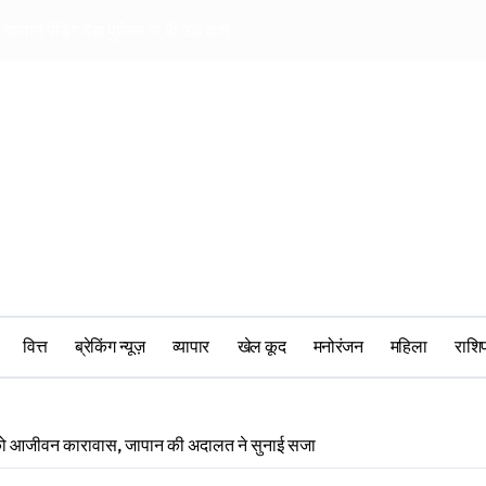
चालान पेंडिंग देख पुलिस के भी उड़े होश
खिलाड़ियों की पर बीस
वित्त
ब्रेकिंग न्यूज़
व्यापार
खेल कूद
मनोरंजन
महिला
‎राश
ी को आजीवन कारावास, जापान की अदालत ने सुनाई सजा