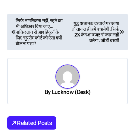
P
सिर्फ नागरिकता नहीं, रहने का
युद्ध अचानक दरवाजे पर आया
भी अधिकार दिया जाए…
o
तो ताकत ही हमें बचायेगी, सिर्फ
पाकिस्तान से आए हिंदुओं के
2% के रक्षा बजट से काम नहीं
s
लिए सुप्रीम कोर्ट को ऐसा क्यों
चलेगाः जीडी बख्शी
बोलना पड़ा?
t
n
a
v
i
By
Lucknow (Desk)
g
a
t
Related Posts
i