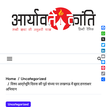
Skip
to
content
Fa
Wh
X
Twi
Lin
Ema
Me
Pin
Co
Home
Uncategorized
Lin
Sh
विश्व आर्द्रभूमि दिवस की पूर्व संध्या पर लखनऊ में बृहद हस्ताक्षर
अभियान
Uncategorized