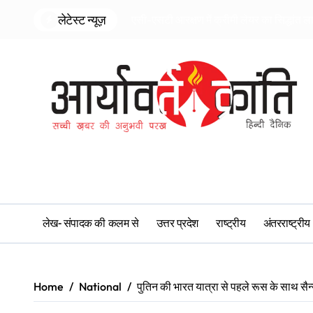
Skip
लेटेस्ट न्यूज़
एसी-एसटी आरक्षण में क्रीमी लेयर का सिद्धांत ल
to
content
लेख- संपादक की कलम से
उत्तर प्रदेश
राष्ट्रीय
अंतरराष्ट्रीय
Home
National
पुतिन की भारत यात्रा से पहले रूस के साथ सै