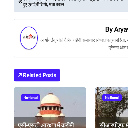
हुए एआई वीडियो, मचा बवाल
o
s
By
Arya
t
आर्यावर्तक्रांति दैनिक हिंदी समाचार निष्पक्ष पत्रकारि
n
प्रेरणा और 
a
v
Related Posts
i
g
National
National
a
t
i
एसी-एसटी आरक्षण में क्रीमी
सीआरपीएफ मे