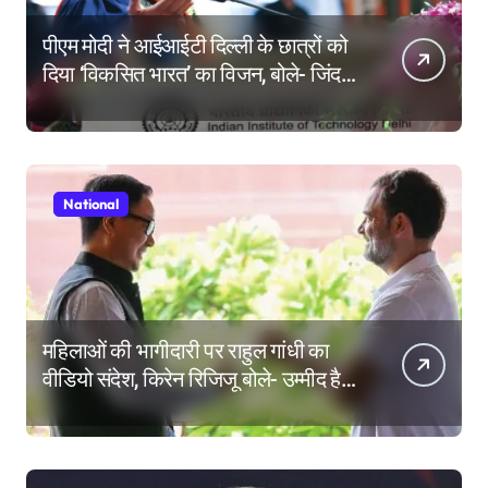
पीएम मोदी ने आईआईटी दिल्ली के छात्रों को
दिया ‘विकसित भारत’ का विजन, बोले- जिंदगी
की परीक्षा में सब कुछ आउट ऑफ सिलेबस
होता है
National
महिलाओं की भागीदारी पर राहुल गांधी का
वीडियो संदेश, किरेन रिजिजू बोले- उम्मीद है
महिला आरक्षण बिल का बिना शर्त करेंगे
समर्थन