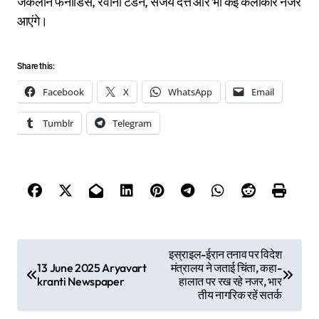
जैकलीन फर्नांडिस, रवीना टंडन, संजय दत्त और भी कई कलाकार नजर
आएंगे।
Share this:
Facebook
X
WhatsApp
Email
Tumblr
Telegram
P
इस्राइल-ईरान तनाव पर विदेश
13 June 2025 Aryavart
मंत्रालय ने जताई चिंता, कहा-
o
kranti Newspaper
हालात पर रख रहे नजर, भार
तीय नागरिक रहें सतर्क
s