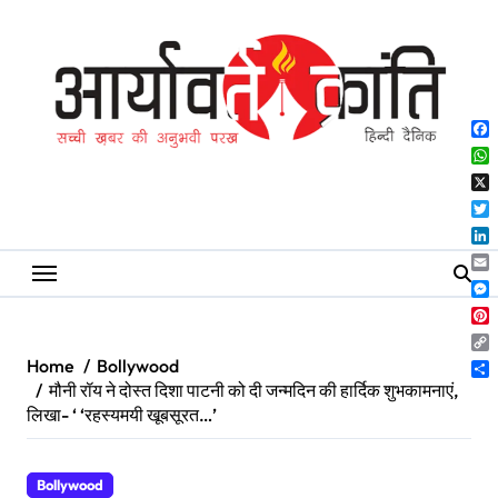
Skip
to
content
Fa
Wh
X
Twi
Lin
Ema
Me
Pin
Co
Home
Bollywood
Lin
Sh
मौनी रॉय ने दोस्त दिशा पाटनी को दी जन्मदिन की हार्दिक शुभकामनाएं,
लिखा- ‘ ‘रहस्यमयी खूबसूरत…’
Bollywood