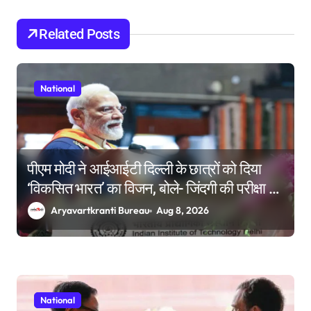
i
o
Related Posts
n
National
पीएम मोदी ने आईआईटी दिल्ली के छात्रों को दिया
‘विकसित भारत’ का विजन, बोले- जिंदगी की परीक्षा में
सब कुछ आउट ऑफ सिलेबस होता है
Aryavartkranti Bureau
Aug 8, 2026
National