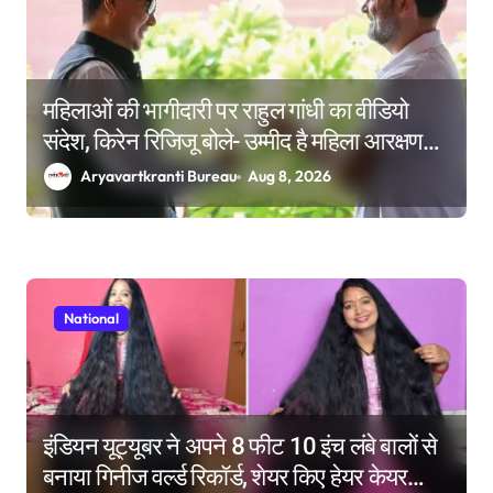
महिलाओं की भागीदारी पर राहुल गांधी का वीडियो
संदेश, किरेन रिजिजू बोले- उम्मीद है महिला आरक्षण
बिल का बिना शर्त करेंगे समर्थन
Aryavartkranti Bureau
Aug 8, 2026
National
इंडियन यूट्यूबर ने अपने 8 फीट 10 इंच लंबे बालों से
बनाया गिनीज वर्ल्ड रिकॉर्ड, शेयर किए हेयर केयर