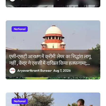
National
एसी-एसटी आरक्षण में क्रीमी लेयर का सिद्धांत लागू
नहीं , केंद्र ने एससी में दाखिल किया हलफनामा;
याचिकाएं खारिज करने की मांग
Aryavartkranti Bureau
Aug 7, 2026
National