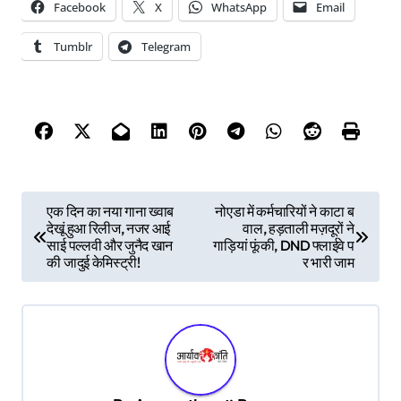
Facebook
X
WhatsApp
Email
Tumblr
Telegram
P
एक दिन का नया गाना ख्वाब
नोएडा में कर्मचारियों ने काटा ब
देखूं हुआ रिलीज, नजर आई
वाल, हड़ताली मज़दूरों ने
o
साई पल्लवी और जुनैद खान
गाड़ियां फूंकी, DND फ्लाईवे प
s
की जादुई केमिस्ट्री!
र भारी जाम
t
n
a
v