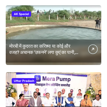
AK Special
मोरबी में कुदरत का करिश्मा या कोई और
वजह? अचानक ‘उफनने’ लगा कुएं का पानी,
देखने उमड़ी लोगों की भीड़
Uttar Pradesh