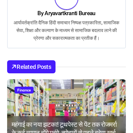
v
By
Aryavartkranti Bureau
i
आर्यावर्तक्रांति दैनिक हिंदी समाचार निष्पक्ष पत्रकारिता, सामाजिक
g
सेवा, शिक्षा और कल्याण के माध्यम से सामाजिक बदलाव लाने की
a
प्रेरणा और सकारात्मकता का प्रतीक हैं।
t
i
o
Related Posts
n
Finance
महंगाई का नया झटका! टूथपेस्ट से पेंट तक रोजमर्रा
के कई सामान होंगे महंगे, त्योहारों से पहले बढ़ेगा खर्च