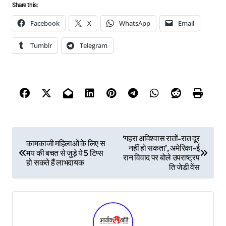
Share this:
Facebook
X
WhatsApp
Email
Tumblr
Telegram
P
‘गहरा अविश्वास रातों-रात दूर
कामकाजी महिलाओं के लिए स
नहीं हो सकता’, अमेरिका-ई
o
मय की बचत से जुड़े ये 5 टिप्स
रान विवाद पर बोले उपराष्ट्रप
हो सकते हैं लाभदायक
s
ति जेडी वेंस
t
n
a