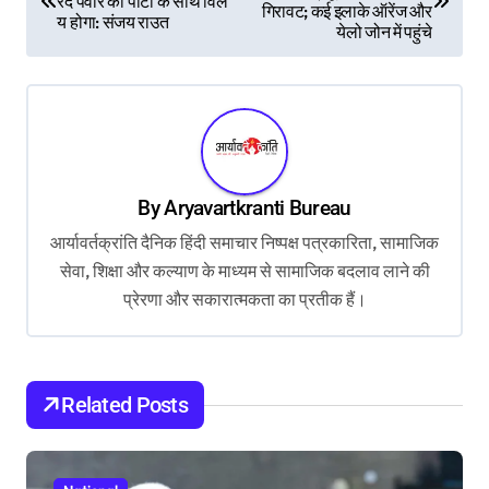
रद पवार की पार्टी के साथ विल
गिरावट; कई इलाके ऑरेंज और
य होगा: संजय राउत
s
येलो जोन में पहुंचे
t
n
a
v
By
Aryavartkranti Bureau
i
आर्यावर्तक्रांति दैनिक हिंदी समाचार निष्पक्ष पत्रकारिता, सामाजिक
g
सेवा, शिक्षा और कल्याण के माध्यम से सामाजिक बदलाव लाने की
a
प्रेरणा और सकारात्मकता का प्रतीक हैं।
t
i
o
Related Posts
n