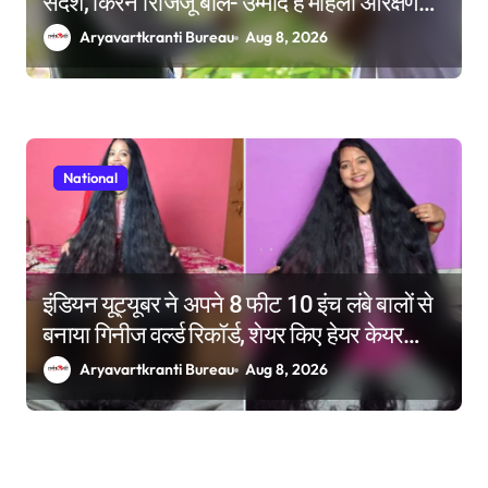
संदेश, किरेन रिजिजू बोले- उम्मीद है महिला आरक्षण
बिल का बिना शर्त करेंगे समर्थन
Aryavartkranti Bureau
Aug 8, 2026
National
इंडियन यूट्यूबर ने अपने 8 फीट 10 इंच लंबे बालों से
बनाया गिनीज वर्ल्ड रिकॉर्ड, शेयर किए हेयर केयर
टिप्स
Aryavartkranti Bureau
Aug 8, 2026