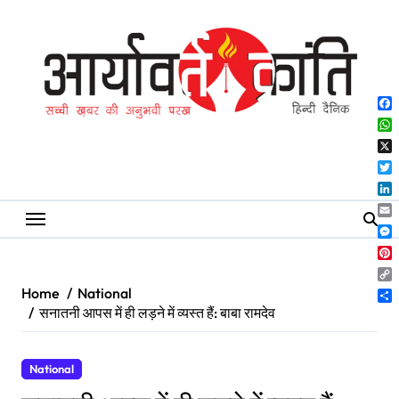
Skip
to
content
Fa
Wh
X
Twi
Lin
Ema
Me
Pin
Co
Home
National
Lin
Sh
सनातनी आपस में ही लड़ने में व्यस्त हैं: बाबा रामदेव
National