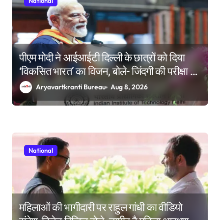
National
पीएम मोदी ने आईआईटी दिल्ली के छात्रों को दिया
‘विकसित भारत’ का विजन, बोले- जिंदगी की परीक्षा में
सब कुछ आउट ऑफ सिलेबस होता है
Aryavartkranti Bureau
Aug 8, 2026
National
महिलाओं की भागीदारी पर राहुल गांधी का वीडियो