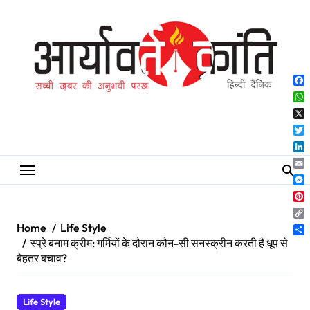
Skip
to
content
Fa
Wh
X
Twi
Lin
Ema
Me
Pin
Co
Home
Life Style
Lin
Sh
स्प्रे बनाम क्रीम: गर्मियों के दौरान कौन-सी सनस्क्रीन करती है धूप से
बेहतर बचाव?
Life Style