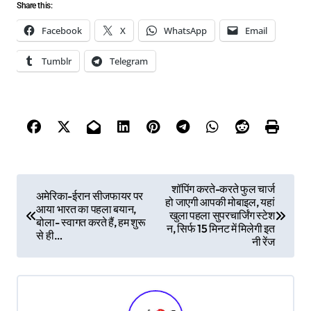
Share this:
Facebook
X
WhatsApp
Email
Tumblr
Telegram
P
शॉपिंग करते-करते फुल चार्ज
अमेरिका-ईरान सीजफायर पर
हो जाएगी आपकी मोबाइल, यहां
o
आया भारत का पहला बयान,
खुला पहला सुपरचार्जिंग स्टेश
बोला- स्वागत करते हैं, हम शुरू
s
न, सिर्फ 15 मिनट में मिलेगी इत
से ही…
नी रेंज
t
n
a