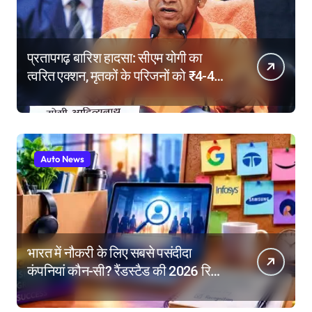
प्रतापगढ़ बारिश हादसा: सीएम योगी का
त्वरित एक्शन, मृतकों के परिजनों को ₹4-4
लाख की सहायता, घायलों के बेहतर इलाज के
निर्देश
Auto News
भारत में नौकरी के लिए सबसे पसंदीदा
कंपनियां कौन-सी? रैंडस्टैड की 2026 रिपोर्ट
में गूगल नंबर-1