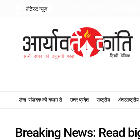
Skip
लेटेस्ट न्यूज़
पीएम मोदी ने आईआईटी दिल्ली के छात्रों को दि
to
content
लेख- संपादक की कलम से
उत्तर प्रदेश
राष्ट्रीय
अंतरराष्ट्रीय
Breaking News: Read bi