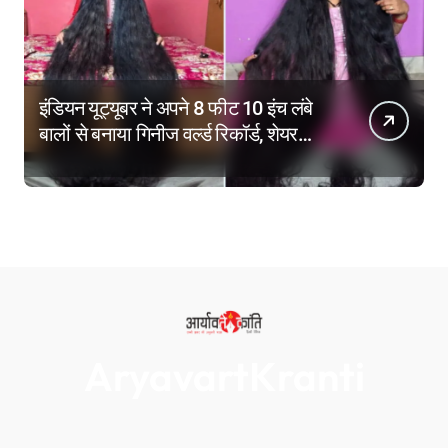
इंडियन यूट्यूबर ने अपने 8 फीट 10 इंच लंबे
बालों से बनाया गिनीज वर्ल्ड रिकॉर्ड, शेयर
किए हेयर केयर टिप्स
AryavartKranti