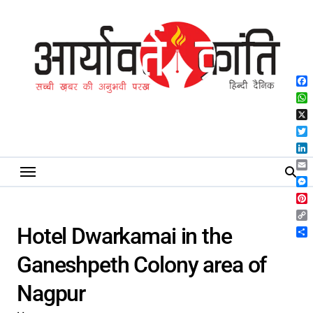
Skip
to
content
Fa
Wh
X
Twi
Lin
Ema
Me
Pin
Co
Hotel Dwarkamai in the
Lin
Sh
Ganeshpeth Colony area of
Nagpur