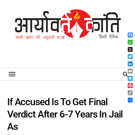
Skip
to
content
Fa
Wh
X
Twi
Lin
Ema
Me
Pin
Co
If Accused Is To Get Final
Lin
Sh
Verdict After 6-7 Years In Jail
As