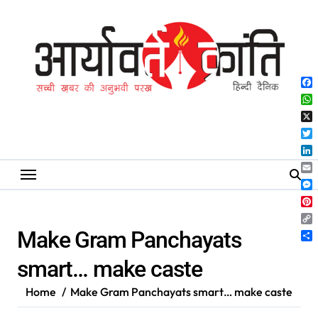
Skip
to
content
Fa
Wh
X
Twi
Lin
Ema
Me
Pin
Co
Make Gram Panchayats
Lin
Sh
smart… make caste
Home
Make Gram Panchayats smart… make caste