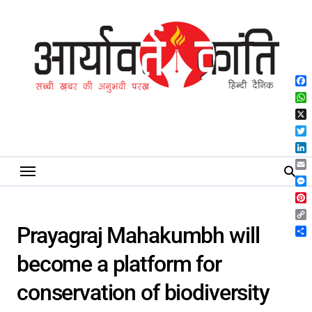
Skip
to
content
Fa
Wh
X
Twi
Lin
Ema
Me
Pin
Co
Prayagraj Mahakumbh will
Lin
Sh
become a platform for
conservation of biodiversity